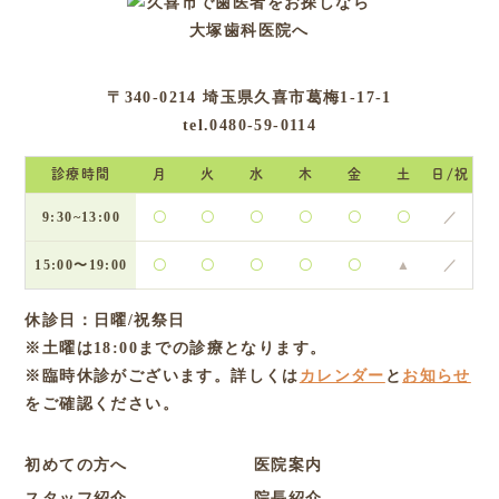
〒340-0214 埼玉県久喜市葛梅1-17-1
tel.0480-59-0114
診療時間
月
火
水
木
金
土
日/祝
9:30~13:00
〇
〇
〇
〇
〇
〇
／
15:00〜19:00
〇
〇
〇
〇
〇
▲
／
休診日：日曜/祝祭日
※土曜は18:00までの診療となります。
※臨時休診がございます。詳しくは
カレンダー
と
お知らせ
をご確認ください。
初めての方へ
医院案内
スタッフ紹介
院長紹介