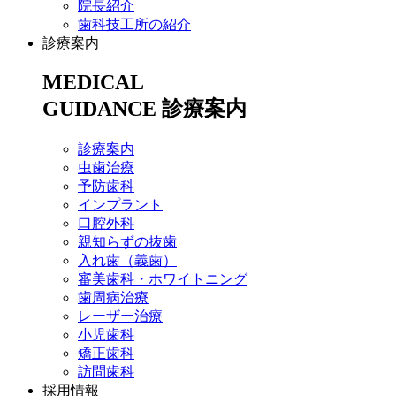
院長紹介
歯科技工所の紹介
診療案内
MEDICAL
GUIDANCE
診療案内
診療案内
虫歯治療
予防歯科
インプラント
口腔外科
親知らずの抜歯
入れ歯（義歯）
審美歯科・ホワイトニング
歯周病治療
レーザー治療
小児歯科
矯正歯科
訪問歯科
採用情報