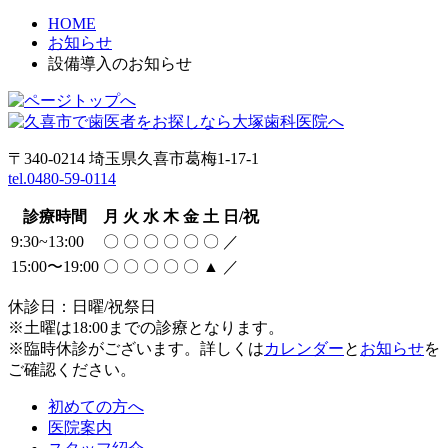
HOME
お知らせ
設備導入のお知らせ
〒340-0214 埼玉県久喜市葛梅1-17-1
tel.0480-59-0114
診療時間
月
火
水
木
金
土
日/祝
9:30~13:00
〇
〇
〇
〇
〇
〇
／
15:00〜19:00
〇
〇
〇
〇
〇
▲
／
休診日：日曜/祝祭日
※土曜は18:00までの診療となります。
※臨時休診がございます。詳しくは
カレンダー
と
お知らせ
を
ご確認ください。
初めての方へ
医院案内